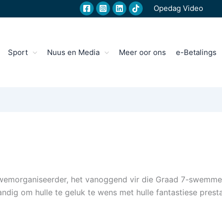
Opedag Video
Sport
Nuus en Media
Meer oor ons
e-Betalings
swemorganiseerder, het vanoggend vir die Graad 7-swemme
ndig om hulle te geluk te wens met hulle fantastiese presta