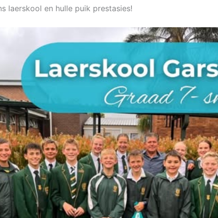
ns laerskool en hulle puik prestasies!