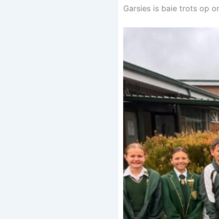
Garsies is baie trots op o