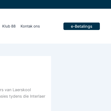
Klub 88
Kontak ons​
e-Betalings
rs van Laerskool
sies tydens die Interlaer