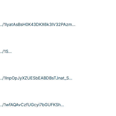
om/…/1IyatAsBsH0K43DKX6k3IV32PAzm…
/…/1S…
om/…/1InpOpJyXZUESbEABDBsTJnat_S…
om/…/1wfAQAvCzfUGcyi7bGUFKSh…