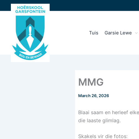
Skip
to
content
Tuis
Garsie Lewe
MMG
March 26, 2026
Blaai saam en herleef elk
die laaste glimlag.
Skakels vir die fotos: