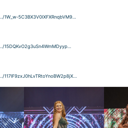
om/…/1W_w-5C3BX3V0lXFXRnqbVM9…
com/…/15DQKvO2g3uSn4WmMDyyp…
m/…/117IF9zxJ0hLvTRtoYnoBW2p8jX…