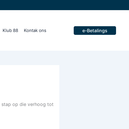
Klub 88
Kontak ons​
e-Betalings
 stap op die verhoog tot