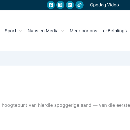
Opedag Video
Sport
Nuus en Media
Meer oor ons
e-Betalings
e hoogtepunt van hierdie spoggerige aand — van die eerste