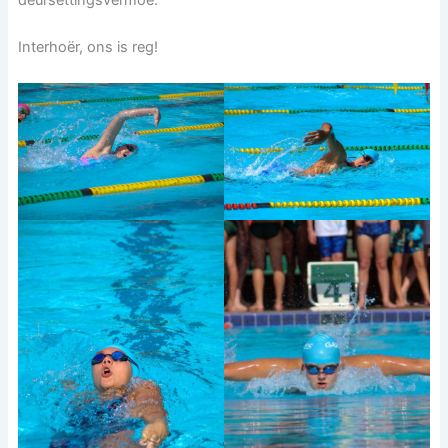
deursettingsvermoë.
Interhoër, ons is reg!