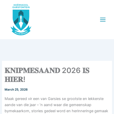
Skip
to
content
𝐊𝐍𝐈𝐏𝐌𝐄𝐒𝐀𝐀𝐍𝐃 2026 𝐈𝐒
𝐇𝐈𝐄𝐑!
March 25, 2026
Maak gereed vir een van Garsies se grootste en lekkerste
aande van die jaar – ’n aand waar die gemeenskap
bymekaarkom, stories gedeel word en herinneringe gemaak