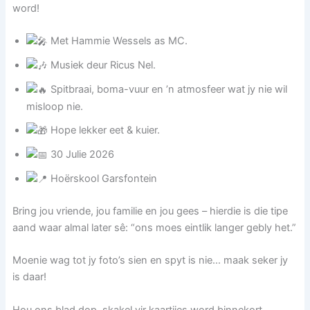
word!
Met Hammie Wessels as MC.
Musiek deur Ricus Nel.
Spitbraai, boma-vuur en ’n atmosfeer wat jy nie wil
misloop nie.
Hope lekker eet & kuier.
30 Julie 2026
Hoërskool Garsfontein
Bring jou vriende, jou familie en jou gees – hierdie is die tipe
aand waar almal later sê: “ons moes eintlik langer gebly het.”
Moenie wag tot jy foto’s sien en spyt is nie… maak seker jy
is daar!
Hou ons blad dop, skakel vir kaartjies word binnekort