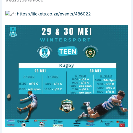
wedstryde te koop:
:
https://itickets.co.za/events/486022